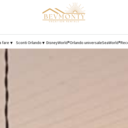
▾
▾
a fare
Sconti Orlando
DisneyWorld®
Orlando universale
SeaWorld®
Rec