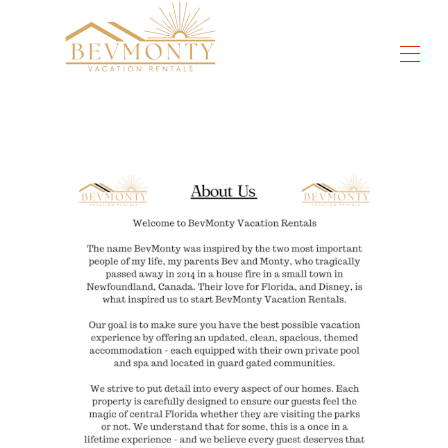
Toutes les propriétés
▾
Choses à faire
▾
Réductions à Orlando
▾
DisneyWorld®
Orlando universel
SeaWorld®
Commentaires
Contactez-nous
À propos de nous
Vidéos